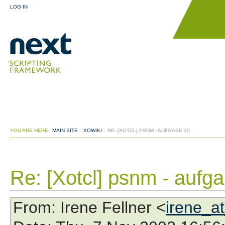
LOG IN
YOU ARE HERE:
MAIN SITE
:
XOWIKI
:
RE: [XOTCL] PSNM - AUFGABE 1C
Re: [Xotcl] psnm - aufg
From
: Irene Fellner <
irene_at