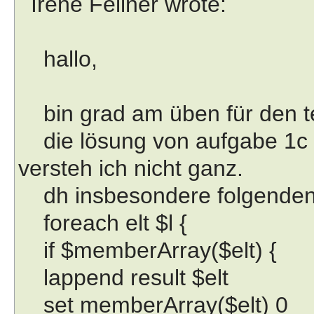
Irene Fellner wrote:
hallo,
bin grad am üben für den te
die lösung von aufgabe 1c (l
versteh ich nicht ganz.
dh insbesondere folgenden t
foreach elt $l {
if $memberArray($elt) {
lappend result $elt
set memberArray($elt) 0