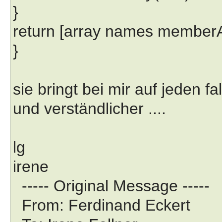
}
return [array names memberA
}
sie bringt bei mir auf jeden fa
und verständlicher ....
lg
irene
----- Original Message -----
From: Ferdinand Eckert