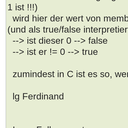
1 ist !!!)
wird hier der wert von membe
(und als true/false interpretier
--> ist dieser 0 --> false
--> ist er != 0 --> true
zumindest in C ist es so, wenn
lg Ferdinand