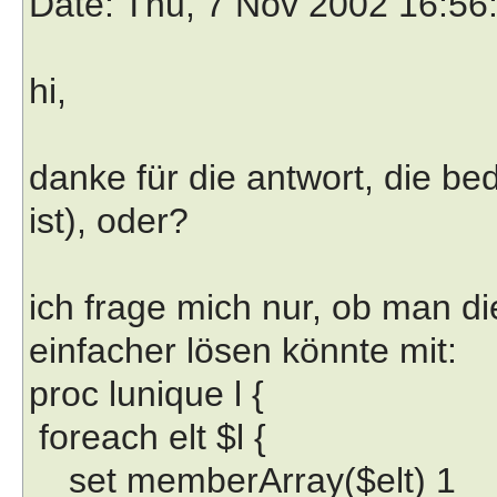
Date
: Thu, 7 Nov 2002 16:56
hi,
danke für die antwort, die bed
ist), oder?
ich frage mich nur, ob man di
einfacher lösen könnte mit:
proc lunique l {
foreach elt $l {
set memberArray($elt) 1